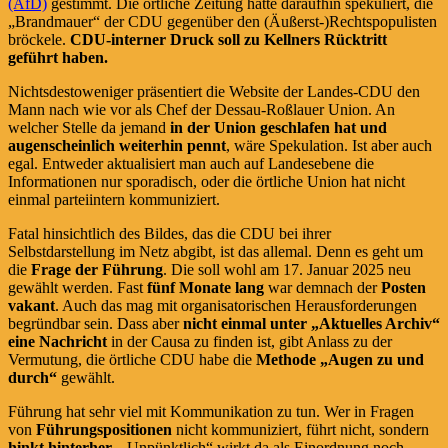
(AfD)
gestimmt. Die örtliche Zeitung hatte daraufhin spekuliert, die
„Brandmauer“ der CDU gegenüber den (Äußerst-)Rechtspopulisten
bröckele.
CDU-interner Druck soll zu Kellners Rücktritt
geführt haben.
Nichtsdestoweniger präsentiert die Website der Landes-CDU den
Mann nach wie vor als Chef der Dessau-Roßlauer Union. An
welcher Stelle da jemand
in der Union geschlafen hat und
augenscheinlich weiterhin pennt
, wäre Spekulation. Ist aber auch
egal. Entweder aktualisiert man auch auf Landesebene die
Informationen nur sporadisch, oder die örtliche Union hat nicht
einmal parteiintern kommuniziert.
Fatal hinsichtlich des Bildes, das die CDU bei ihrer
Selbstdarstellung im Netz abgibt, ist das allemal. Denn es geht um
die
Frage der Führung
. Die soll wohl am 17. Januar 2025 neu
gewählt werden. Fast
fünf Monate lang
war demnach der
Posten
vakant
. Auch das mag mit organisatorischen Herausforderungen
begründbar sein. Dass aber
nicht einmal unter „Aktuelles Archiv“
eine Nachricht
in der Causa zu finden ist, gibt Anlass zu der
Vermutung, die örtliche CDU habe die
Methode „Augen zu und
durch“
gewählt.
Führung hat sehr viel mit Kommunikation zu tun. Wer in Fragen
von
Führungspositionen
nicht kommuniziert, führt nicht, sondern
hinkt hinterher
. „Unpünktlich“ wirkt da als Einordnung noch