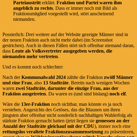
Parteiaustritt
erklärt.
Fraktion und Partei waren ihm
angeblich zu rechts
. Dass er immer noch mit Bild als
Fraktionsmitglied vorgestellt wird, stört anscheinend
niemanden.
Possierlich: Drei weitere auf der Website gezeigte Männer sind in
der neuen Fraktion auch nicht mehr dabei (im Screenshot
gestrichen). Auch in diesen Fällen stört sich offenbar niemand daran,
dass
Leute als Volksvertreter ausgegeben werden, die
niemanden mehr vertreten
.
Und es kommt noch schlechter:
Nach der
Kommunalwahl 2024
zählte die Fraktion
zwölf Männer
und eine Frau
, also
13 Stadträte
. Bereits nach wenigen Wochen
waren
zwei Stadträte, darunter die einzige Frau, aus der
Fraktion ausgetreten
. Da waren es (und sind bislang)
noch elf
.
Wäre die
13er-Fraktion
noch sichtbar, man könnte es ja noch
verstehen. Angesichts des Getöses, das die Blaunen um ihren
jüngsten aber offenbar nicht sonderlich nachhaltigen Wahlerfolg als
stärkste Fraktion gemacht hatten (jetzt liegen sie
gemessen an der
Anzahl der Stadträte gleichauf mit der CDU
), immer noch eine
rettungslos veraltete Fraktionszusammensetzung
zu präsentieren,