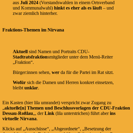
aus
Juli 2024
(Vorstandswahlen in einem Ortsverband
und Kommunalwahl)
hinkt es eher als es läuft
– und
zwar ziemlich hinterher.
Fraktions-Themen im Nirvana
Aktuell
sind Namen und Portraits CDU-
Stadtratsfraktion
smitglieder unter dem Menü-Reiter
„Fraktion“.
Bürger:innen sehen,
wer
da für die Partei im Rat sitzt.
Wofür
sich die Damen und Herren konkret einsetzen,
bleibt
unklar
.
Ein Kasten (hier lila umrandet) verspricht zwar Zugang zu
„
aktuelle[n] Themen und Beschlussvorlagen der CDU-Fraktion
Dessau-Roßlau
„, der
Link
(lila unterstrichen) führt aber
ins
virtuelle Nirvana
.
Klicks auf „Ausschüsse“, „Abgeordnete“, „Besetzung der