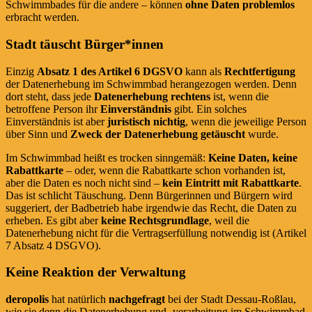
Schwimmbades für die andere – können
ohne Daten problemlos
erbracht werden.
Stadt täuscht Bürger*innen
Einzig
Absatz 1 des Artikel 6 DGSVO
kann als
Rechtfertigung
der Datenerhebung im Schwimmbad herangezogen werden. Denn
dort steht, dass jede
Datenerhebung rechtens
ist, wenn die
betroffene Person ihr
Einverständnis
gibt. Ein solches
Einverständnis ist aber
juristisch nichtig
, wenn die jeweilige Person
über Sinn und
Zweck der Datenerhebung getäuscht
wurde.
Im Schwimmbad heißt es trocken sinngemäß:
Keine Daten, keine
Rabattkarte
– oder, wenn die Rabattkarte schon vorhanden ist,
aber die Daten es noch nicht sind –
kein Eintritt mit Rabattkarte
.
Das ist schlicht Täuschung. Denn Bürgerinnen und Bürgern wird
suggeriert, der Badbetrieb habe irgendwie das Recht, die Daten zu
erheben. Es gibt aber
keine Rechtsgrundlage
, weil die
Datenerhebung nicht für die Vertragserfüllung notwendig ist (Artikel
7 Absatz 4 DSGVO).
Keine Reaktion der Verwaltung
deropolis
hat natürlich
nachgefragt
bei der Stadt Dessau-Roßlau,
wie sie denn die Datenerhebung und -verarbeitung im Schwimmbad