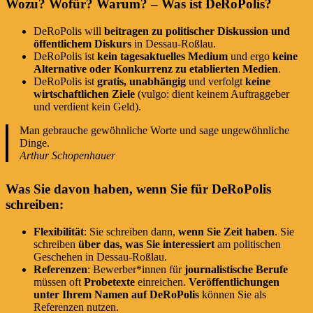
Wozu? Wofür? Warum? – Was ist DeRoPolis?
DeRoPolis will
beitragen zu politischer Diskussion und
öffentlichem Diskurs
in Dessau-Roßlau.
DeRoPolis ist
kein tagesaktuelles Medium
und ergo
keine
Alternative oder Konkurrenz zu etablierten Medien
.
DeRoPolis ist
gratis, unabhängig
und verfolgt
keine
wirtschaftlichen Ziele
(vulgo: dient keinem Auftraggeber
und verdient kein Geld).
Man gebrauche gewöhnliche Worte und sage ungewöhnliche
Dinge.
Arthur Schopenhauer
Was Sie davon haben, wenn Sie für DeRoPolis
schreiben:
Flexibilität
: Sie schreiben dann,
wenn Sie Zeit haben
. Sie
schreiben
über das, was Sie interessiert
am politischen
Geschehen in Dessau-Roßlau.
Referenzen
: Bewerber*innen für
journalistische Berufe
müssen oft
Probetexte
einreichen.
Veröffentlichungen
unter Ihrem Namen auf DeRoPolis
können Sie als
Referenzen nutzen.