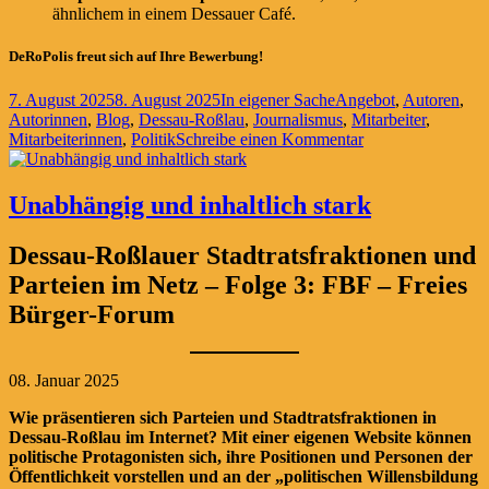
ähnlichem in einem Dessauer Café.
DeRoPolis freut sich auf Ihre Bewerbung!
Veröffentlicht
Kategorien
Schlagwörter
7. August 2025
8. August 2025
In eigener Sache
Angebot
,
Autoren
,
am
Autorinnen
,
Blog
,
Dessau-Roßlau
,
Journalismus
,
Mitarbeiter
,
zu
Mitarbeiterinnen
,
Politik
Schreibe einen Kommentar
Gesucht:
Autorinnen
und
Unabhängig und inhaltlich stark
Autoren
Dessau-Roßlauer Stadtratsfraktionen und
Parteien im Netz – Folge 3: FBF – Freies
Bürger-Forum
08. Januar 2025
Wie präsentieren sich Parteien und Stadtratsfraktionen in
Dessau-Roßlau im Internet? Mit einer eigenen Website können
politische Protagonisten sich, ihre Positionen und Personen der
Öffentlichkeit vorstellen und an der „politischen Willensbildung