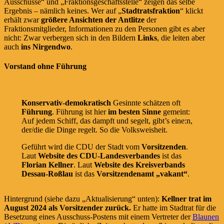
Ausschüsse“ und „Fraktionsgeschäftsstelle“ zeigen das selbe
Ergebnis – nämlich keines. Wer auf „
Stadtratsfraktion
“ klickt
erhält zwar
größere Ansichten der Antlitze
der
Fraktionsmitglieder, Informationen zu den Personen gibt es aber
nicht: Zwar verbergen sich in den Bildern
Links
, die leiten aber
auch
ins Nirgendwo
.
Vorstand ohne Führung
Konservativ-demokratisch
Gesinnte schätzen oft
Führung
. Führung ist hier
im besten Sinne
gemeint:
Auf jedem Schiff, das dampft und segelt, gibt’s eine:n,
der/die die Dinge regelt. So die Volksweisheit.
Geführt wird die CDU der Stadt vom
Vorsitzenden
.
Laut
Website des CDU-Landesverbandes
ist das
Florian Kellner
. Laut
Website des Kreisverbands
Dessau-Roßlau
ist das
Vorsitzendenamt „vakant“
.
Hintergrund (siehe dazu „Aktualisierung“ unten):
Kellner trat im
August 2024 als Vorsitzender zurück.
Er hatte im Stadtrat für die
Besetzung eines Ausschuss-Postens mit einem Vertreter der
Blaunen