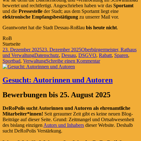
bewertet und rechtfertigt. Angeschrieben haben wir das
Sportamt
und die
Pressestelle
der Stadt; aus dem Sportamt liegt eine
elektronische Empfangsbestätigung
zu unserer Mail vor.
Geantwortet hat die Stadt Dessau-Roßlau
bis heute nicht
.
RoB
Startseite
Veröffentlicht
Kategorien
23. Dezember 2025
23. Dezember 2025
Oberbürgermeister, Rathaus
am
Schlagwörter
und Verwaltung
Datenschutz
,
Dessau
,
DSGVO
,
Rabatt
,
Sparen
,
zu
Sportbad
,
Verwaltung
Schreibe einen Kommentar
Im
Sportbad
gehen
Gesucht: Autorinnen und Autoren
Daten
baden…
Bewerbungen bis 25. August 2025
DeRoPolis sucht Autorinnen und Autoren als ehrenamtliche
Mitarbeiter*innen!
Seit geraumer Zeit gibt es keine neuen Blog-
Beiträge auf dieser Seite. Grund: Zeitmangel und Ortsabwesenheit
des bislang einzigen
Autors und Inhabers
dieser Website. Deshalb
sucht DeRoPolis Verstärkung.