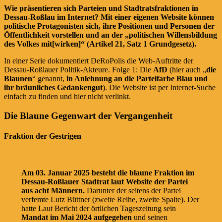
Wie präsentieren sich Parteien und Stadtratsfraktionen in
Dessau-Roßlau im Internet? Mit einer eigenen Website können
politische Protagonisten sich, ihre Positionen und Personen der
Öffentlichkeit vorstellen und an der „politischen Willensbildung
des Volkes mit[wirken]“ (Artikel 21, Satz 1 Grundgesetz).
In einer Serie dokumentiert DeRoPolis die Web-Auftritte der
Dessau-Roßlauer Politik-Akteure. Folge 1: Die
AfD
(hier auch „
die
Blaunen
“ genannt,
in Anlehnung an die Parteifarbe Blau und
ihr bräunliches Gedankengut
). Die Website ist per Internet-Suche
einfach zu finden und hier nicht verlinkt.
Die Blaune Gegenwart der Vergangenheit
Fraktion der Gestrigen
Am 03. Januar 2025 besteht die blaune Fraktion im
Dessau-Roßlauer Stadtrat laut Website der Partei
aus acht Männern.
Darunter der seitens der Partei
verfemte Lutz Büttner (zweite Reihe, zweite Spalte). Der
hatte Laut Bericht der örtlichen Tageszeitung sein
Mandat im Mai 2024 aufgegeben
und seinen