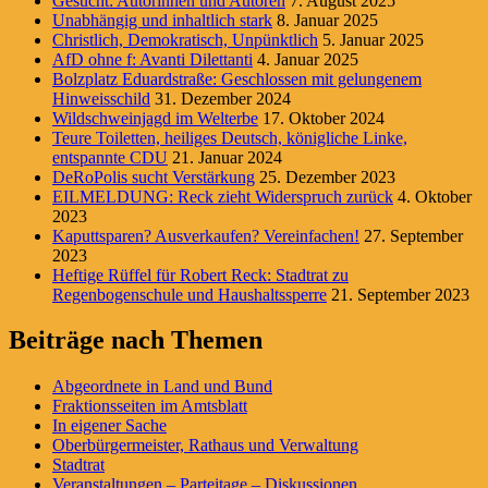
Gesucht: Autorinnen und Autoren
7. August 2025
Unabhängig und inhaltlich stark
8. Januar 2025
Christlich, Demokratisch, Unpünktlich
5. Januar 2025
AfD ohne f: Avanti Dilettanti
4. Januar 2025
Bolzplatz Eduardstraße: Geschlossen mit gelungenem
Hinweisschild
31. Dezember 2024
Wildschweinjagd im Welterbe
17. Oktober 2024
Teure Toiletten, heiliges Deutsch, königliche Linke,
entspannte CDU
21. Januar 2024
DeRoPolis sucht Verstärkung
25. Dezember 2023
EILMELDUNG: Reck zieht Widerspruch zurück
4. Oktober
2023
Kaputtsparen? Ausverkaufen? Vereinfachen!
27. September
2023
Heftige Rüffel für Robert Reck: Stadtrat zu
Regenbogenschule und Haushaltssperre
21. September 2023
Beiträge nach Themen
Abgeordnete in Land und Bund
Fraktionsseiten im Amtsblatt
In eigener Sache
Oberbürgermeister, Rathaus und Verwaltung
Stadtrat
Veranstaltungen – Parteitage – Diskussionen