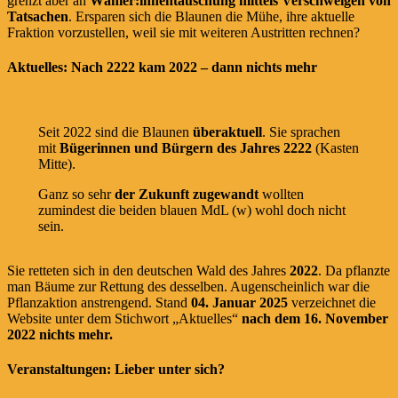
grenzt aber an
Wähler:innentäuschung mittels Verschweigen von
Tatsachen
. Ersparen sich die Blaunen die Mühe, ihre aktuelle
Fraktion vorzustellen, weil sie mit weiteren Austritten rechnen?
Aktuelles: Nach 2222 kam 2022 – dann nichts mehr
Seit 2022 sind die Blaunen
überaktuell
. Sie sprachen
mit
Bügerinnen und Bürgern des Jahres 2222
(Kasten
Mitte).
Ganz so sehr
der Zukunft zugewandt
wollten
zumindest die beiden blauen MdL (w) wohl doch nicht
sein.
Sie retteten sich in den deutschen Wald des Jahres
2022
. Da pflanzte
man Bäume zur Rettung des desselben. Augenscheinlich war die
Pflanzaktion anstrengend. Stand
04. Januar 2025
verzeichnet die
Website unter dem Stichwort „Aktuelles“
nach dem 16. November
2022 nichts mehr.
Veranstaltungen: Lieber unter sich?