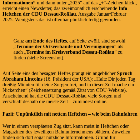
Informationen“
und dann unter „2025“ auf das „+“-Zeichen klickt,
erreicht einen Newsletter, das zweimonatlich erscheinende
Info-
Heftchen der CDU Dessau-Roßlau
, Ausgabe Januar/Februar
2025. Wenigstens das ist offenbar pünklich fertig geworden.
Ganz
am Ende des Heftes
, auf Seite zwölf, sind sowohl
„
Termine der Ortsverbände und Vereinigungen
“ als
auch „
Termine im Kreisverband Dessau-Roßlau
“ zu
finden (siehe Screenshot).
Auf Seite eins des besagten Heftes prangt ein angeblicher
Spruch
Abraham Lincolns
(16. Präsident der USA): „Halte Dir jeden Tag
dreißig Minuten für deine Sorgen frei, und in dieser Zeit mache ein
Nickerchen“ (Zeichensetzung gemäß Zitat von CDU-Website).
Anscheinend hat die CDU Dessau-Roßlau viele Sorgen und
verschläft deshalb die meiste Zeit – zumindest online.
Fazit: Unpünktlich mit nettem Heftchen – wie beim Bahnfahren
Wer in einem verspäteten Zug sitzt, kann meist in Heftchen oder
Magazinen des jeweiligen Bahnunternehmens blättern. Zuweilen
finden sich dort sogar nützliche Informationen. Grund für