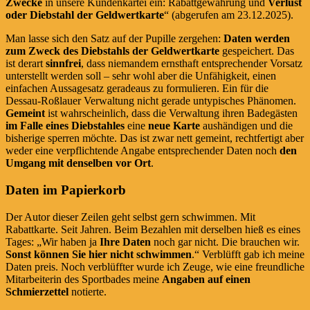
Zwecke
in unsere Kundenkartei ein: Rabattgewährung und
Verlust
oder Diebstahl der Geldwertkarte
“ (abgerufen am 23.12.2025).
Man lasse sich den Satz auf der Pupille zergehen:
Daten werden
zum Zweck des Diebstahls der Geldwertkarte
gespeichert. Das
ist derart
sinnfrei
, dass niemandem ernsthaft entsprechender Vorsatz
unterstellt werden soll – sehr wohl aber die Unfähigkeit, einen
einfachen Aussagesatz geradeaus zu formulieren. Ein für die
Dessau-Roßlauer Verwaltung nicht gerade untypisches Phänomen.
Gemeint
ist wahrscheinlich, dass die Verwaltung ihren Badegästen
im Falle eines Diebstahles
eine
neue Karte
aushändigen und die
bisherige sperren möchte. Das ist zwar nett gemeint, rechtfertigt aber
weder eine verpflichtende Angabe entsprechender Daten noch
den
Umgang mit denselben vor Ort
.
Daten im Papierkorb
Der Autor dieser Zeilen geht selbst gern schwimmen. Mit
Rabattkarte. Seit Jahren. Beim Bezahlen mit derselben hieß es eines
Tages: „Wir haben ja
Ihre Daten
noch gar nicht. Die brauchen wir.
Sonst können Sie hier nicht schwimmen
.“ Verblüfft gab ich meine
Daten preis. Noch verblüffter wurde ich Zeuge, wie eine freundliche
Mitarbeiterin des Sportbades meine
Angaben auf einen
Schmierzettel
notierte.