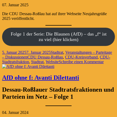
07. Januar 2025
Die CDU Dessau-Roßlau hat auf ihrer Webseite Neujahrsgrüße
2025 veröffentlicht.
Folge 1 der Serie: Die Blaunen (AfD) – das „f“ ist
zu viel (hier klicken)
Veröffentlicht
Kategorien
5. Januar 2025
7. Januar 2025
Stadtrat
,
Veranstaltungen – Parteitage
am
Schlagwörter
– Diskussionen
CDU Dessau-Roßlau
,
CDU-Kreisverband
,
CDU-
zu
Stadtratsfraktion
,
Stadtrat
,
Website
Schreibe einen Kommentar
Christli
Demokra
Unpünkt
AfD ohne f: Avanti Dilettanti
Dessau-Roßlauer Stadtratsfraktionen und
Parteien im Netz – Folge 1
04. Januar 2024