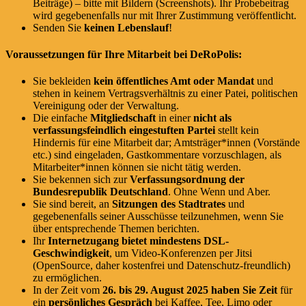
Beiträge) – bitte mit Bildern (Screenshots). Ihr Probebeitrag
wird gegebenenfalls nur mit Ihrer Zustimmung veröffentlicht.
Senden Sie
keinen Lebenslauf
!
Voraussetzungen für Ihre Mitarbeit bei DeRoPolis:
Sie bekleiden
kein öffentliches Amt oder Mandat
und
stehen in keinem Vertragsverhältnis zu einer Patei, politischen
Vereinigung oder der Verwaltung.
Die einfache
Mitgliedschaft
in einer
nicht als
verfassungsfeindlich eingestuften Partei
stellt kein
Hindernis für eine Mitarbeit dar; Amtsträger*innen (Vorstände
etc.) sind eingeladen, Gastkommentare vorzuschlagen, als
Mitarbeiter*innen können sie nicht tätig werden.
Sie bekennen sich zur
Verfassungsordnung der
Bundesrepublik Deutschland
. Ohne Wenn und Aber.
Sie sind bereit, an
Sitzungen des Stadtrates
und
gegebenenfalls seiner Ausschüsse teilzunehmen, wenn Sie
über entsprechende Themen berichten.
Ihr
Internetzugang bietet mindestens DSL-
Geschwindigkeit
, um Video-Konferenzen per Jitsi
(OpenSource, daher kostenfrei und Datenschutz-freundlich)
zu ermöglichen.
In der Zeit vom
26. bis 29. August 2025 haben Sie Zeit
für
ein
persönliches Gespräch
bei Kaffee, Tee, Limo oder