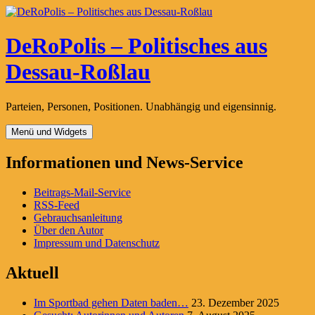
Zum
Inhalt
springen
DeRoPolis – Politisches aus
Dessau-Roßlau
Parteien, Personen, Positionen. Unabhängig und eigensinnig.
Menü und Widgets
Informationen und News-Service
Beitrags-Mail-Service
RSS-Feed
Gebrauchsanleitung
Über den Autor
Impressum und Datenschutz
Aktuell
Im Sportbad gehen Daten baden…
23. Dezember 2025