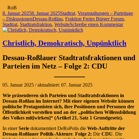
RoB
Veröffentlicht
Kategorien
8. Januar 2025
8. Januar 2025
Stadtrat
,
Veranstaltungen – Parteitage
am
Schlagwörter
– Diskussionen
Dessau-Roßlau
,
Fraktion Freies Bürger Forum
,
zu
Stadtrat
,
Stadtratsfraktion
,
Website
Schreibe einen Kommentar
Unabhä
und
inhaltli
Christlich, Demokratisch, Unpünktlich
stark
Dessau-Roßlauer Stadtratsfraktionen und
Parteien im Netz – Folge 2: CDU
05. Januar 2025 / aktualisiert: 07. Januar 2025
Wie präsentieren sich Parteien und Stadtratsfraktionen in
Dessau-Roßlau im Internet? Mit einer eigenen Website können
politische Protagonisten sich, ihre Positionen und Personen der
Öffentlichkeit vorstellen und an der „politischen Willensbildung
des Volkes mit[wirken]“ (Artikel 21, Satz 1 Grundgesetz).
In einer
Serie
dokumentiert DeRoPolis die
Web-Auftritte der
Dessau-Roßlauer Politik-Akteure
.
Folge 2:
Die
CDU
. Die