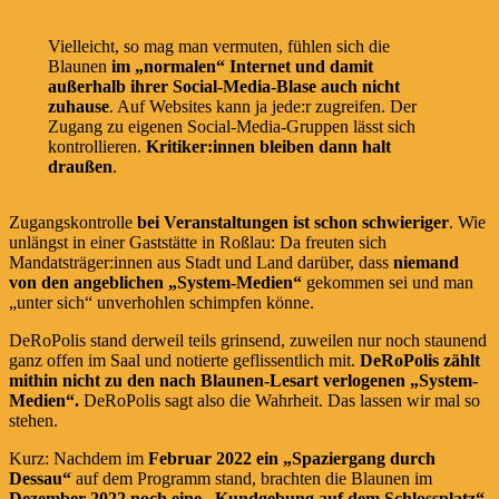
Vielleicht, so mag man vermuten, fühlen sich die
Blaunen
im „normalen“ Internet und damit
außerhalb ihrer Social-Media-Blase auch nicht
zuhause
. Auf Websites kann ja jede:r zugreifen. Der
Zugang zu eigenen Social-Media-Gruppen lässt sich
kontrollieren.
Kritiker:innen bleiben dann halt
draußen
.
Zugangskontrolle
bei Veranstaltungen ist schon schwieriger
. Wie
unlängst in einer Gaststätte in Roßlau: Da freuten sich
Mandatsträger:innen aus Stadt und Land darüber, dass
niemand
von den angeblichen „System-Medien“
gekommen sei und man
„unter sich“ unverhohlen schimpfen könne.
DeRoPolis stand derweil teils grinsend, zuweilen nur noch staunend
ganz offen im Saal und notierte geflissentlich mit.
DeRoPolis zählt
mithin nicht zu den nach Blaunen-Lesart verlogenen „System-
Medien“.
DeRoPolis sagt also die Wahrheit. Das lassen wir mal so
stehen.
Kurz: Nachdem im
Februar 2022 ein „Spaziergang durch
Dessau“
auf dem Programm stand, brachten die Blaunen im
Dezember 2022 noch eine „Kundgebung auf dem Schlossplatz“