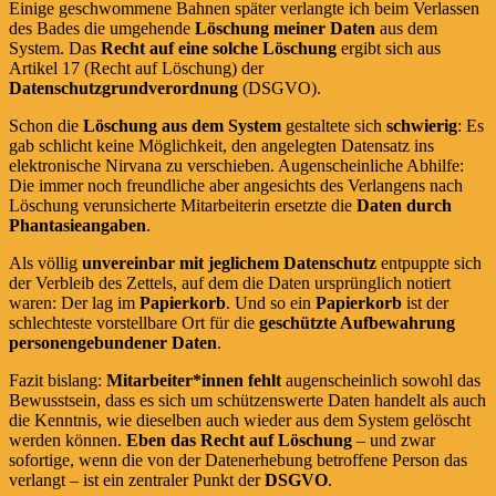
Einige geschwommene Bahnen später verlangte ich beim Verlassen
des Bades die umgehende
Löschung meiner Daten
aus dem
System. Das
Recht auf eine solche Löschung
ergibt sich aus
Artikel 17 (Recht auf Löschung) der
Datenschutzgrundverordnung
(DSGVO).
Schon die
Löschung aus dem System
gestaltete sich
schwierig
: Es
gab schlicht keine Möglichkeit, den angelegten Datensatz ins
elektronische Nirvana zu verschieben. Augenscheinliche Abhilfe:
Die immer noch freundliche aber angesichts des Verlangens nach
Löschung verunsicherte Mitarbeiterin ersetzte die
Daten durch
Phantasieangaben
.
Als völlig
unvereinbar mit jeglichem Datenschutz
entpuppte sich
der Verbleib des Zettels, auf dem die Daten ursprünglich notiert
waren: Der lag im
Papierkorb
. Und so ein
Papierkorb
ist der
schlechteste vorstellbare Ort für die
geschützte Aufbewahrung
personengebundener Daten
.
Fazit bislang:
Mitarbeiter*innen fehlt
augenscheinlich sowohl das
Bewusstsein, dass es sich um schützenswerte Daten handelt als auch
die Kenntnis, wie dieselben auch wieder aus dem System gelöscht
werden können.
Eben das Recht auf Löschung
– und zwar
sofortige, wenn die von der Datenerhebung betroffene Person das
verlangt – ist ein zentraler Punkt der
DSGVO
.