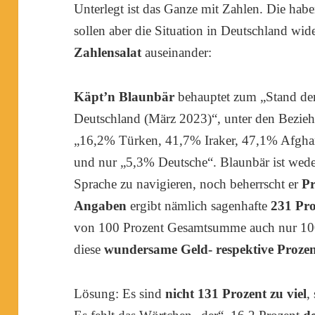
Unterlegt ist das Ganze mit Zahlen. Die hab
sollen aber die Situation in Deutschland wi
Zahlensalat
auseinander:
Käpt’n Blaunbär
behauptet zum „Stand de
Deutschland (März 2023)“, unter den Beziehe
„16,2% Türken, 41,7% Iraker, 47,1% Afgha
und nur „5,3% Deutsche“. Blaunbär ist weder
Sprache zu navigieren, noch beherrscht er
P
Angaben
ergibt nämlich sagenhafte
231 Pro
von 100 Prozent Gesamtsumme auch nur 100
diese
wundersame Geld- respektive Proz
Lösung: Es sind
nicht 131 Prozent zu viel
,