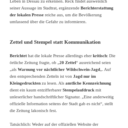
Leben in Dessau zu erkennen. Reck findet ausweislich
seiner Aussage im Stadtrat, ergänzende
Berichterstattung
der lokalen Presse
reiche aus, um die Bevölkerung
umfassend über die Gefahr zu informieren.
Zettel und Stempel statt Kommunikation
Berichtet
hat die lokale Presse allerdings eher
kritisch
: Die
örtliche Zeitung fragte, ob „
20 Zettel
“ ausreichend seien
„als
Warnung vor nächtlicher Wildschwein-Jagd
„. Auf
den entsprechenden Zetteln ist von
Jagd nur im
Kleingedruckten
zu lesen. Als
amtliche Kennzeichnung
dient ein kaum entzifferbarer
Stempelaufdruck
mit
unleserlicher handschriftlicher Signatur. „Eine anderweitig
offizielle Information seitens der Stadt gab es nicht“, stellt
die Zeitung lakonisch fest.
Tatsächlich: Weder auf der offiziellen Website der