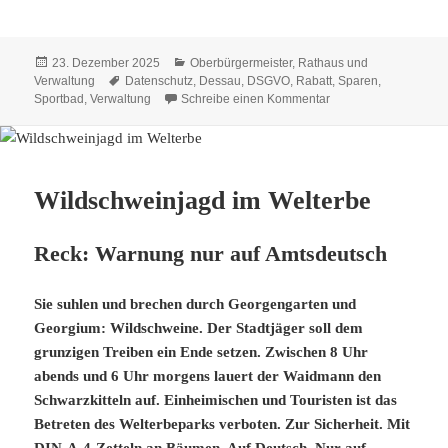
Veröffentlicht
Kategorien
23. Dezember 2025
Oberbürgermeister, Rathaus und
am
Schlagwörter
Verwaltung
Datenschutz
,
Dessau
,
DSGVO
,
Rabatt
,
Sparen
,
zu Im Sportbad geh
Sportbad
,
Verwaltung
Schreibe einen Kommentar
Wildschweinjagd im Welterbe
Reck: Warnung nur auf Amtsdeutsch
Sie suhlen und brechen durch Georgengarten und
Georgium: Wildschweine. Der Stadtjäger soll dem
grunzigen Treiben ein Ende setzen. Zwischen 8 Uhr
abends und 6 Uhr morgens lauert der Waidmann den
Schwarzkitteln auf. Einheimischen und Touristen ist das
Betreten des Welterbeparks verboten. Zur Sicherheit. Mit