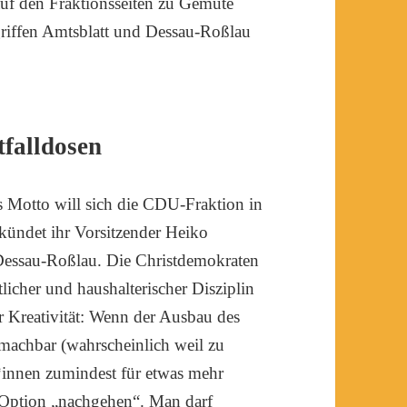
 auf den Fraktionsseiten zu Gemüte
riffen Amtsblatt und Dessau-Roßlau
tfalldosen
s Motto will sich die CDU-Fraktion in
rkündet ihr Vorsitzender Heiko
Dessau-Roßlau. Die Christdemokraten
tlicher und haushalterischer Disziplin
r Kreativität: Wenn der Ausbau des
 machbar (wahrscheinlich weil zu
er*innen zumindest für etwas mehr
r Option „nachgehen“. Man darf