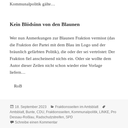
Kommunalpolitik gälte…
Kein Blödsinn von den Blaunen
Wer nun Anmerkungen zur Blaunen Fraktion vermisst (das
die Fraktion der Partei mit dem Blau im Logo und der
bräunlich gefärbten Politik), die oder der sei vertröstet: Der
Fraktion fiel anscheinend nichts ein. Oder sie wollte dem
Autor dieser Zeilen nicht schon wieder eine Vorlage
liefern…
RoB
Veröffentlicht
Kategorien
Schlagwörter
18. September 2023
Fraktionsseiten im Amtsblatt
am
Amtsblatt
,
Bunte
,
CDU
,
Fraktionsseiten
,
Kommunalpolitik
,
LINKE
,
Pro
Dessau-Roßlau
,
Radschutzstreifen
,
SPD
zu Altlasten und Rest-Posten-Recycling
Schreibe einen Kommentar