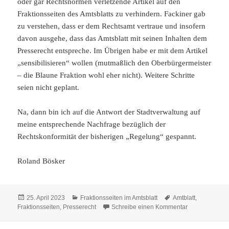
oder gar Rechtsnormen verletzende Artikel auf den
Fraktionsseiten des Amtsblatts zu verhindern. Fackiner gab
zu verstehen, dass er dem Rechtsamt vertraue und insofern
davon ausgehe, dass das Amtsblatt mit seinen Inhalten dem
Presserecht entspreche. Im Übrigen habe er mit dem Artikel
„sensibilisieren“ wollen (mutmaßlich den Oberbürgermeister
– die Blaune Fraktion wohl eher nicht). Weitere Schritte
seien nicht geplant.
Na, dann bin ich auf die Antwort der Stadtverwaltung auf
meine entsprechende Nachfrage bezüglich der
Rechtskonformität der bisherigen „Regelung“ gespannt.
Roland Bösker
Veröffentlicht
Kategorien
Schlagwörter
25. April 2023
Fraktionsseiten im Amtsblatt
Amtblatt
,
am
zu Bunte Frakt
Fraktionsseiten
,
Presserecht
Schreibe einen Kommentar