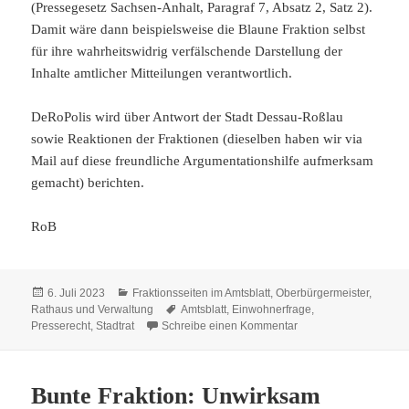
(Pressegesetz Sachsen-Anhalt, Paragraf 7, Absatz 2, Satz 2).
Damit wäre dann beispielsweise die Blaune Fraktion selbst
für ihre wahrheitswidrig verfälschende Darstellung der
Inhalte amtlicher Mitteilungen verantwortlich.
DeRoPolis wird über Antwort der Stadt Dessau-Roßlau
sowie Reaktionen der Fraktionen (dieselben haben wir via
Mail auf diese freundliche Argumentationshilfe aufmerksam
gemacht) berichten.
RoB
Veröffentlicht
Kategorien
6. Juli 2023
Fraktionsseiten im Amtsblatt
,
Oberbürgermeister,
am
Schlagwörter
Rathaus und Verwaltung
Amtsblatt
,
Einwohnerfrage
,
zu Alles, was Amt ist:
Presserecht
,
Stadtrat
Schreibe einen Kommentar
Bunte Fraktion: Unwirksam