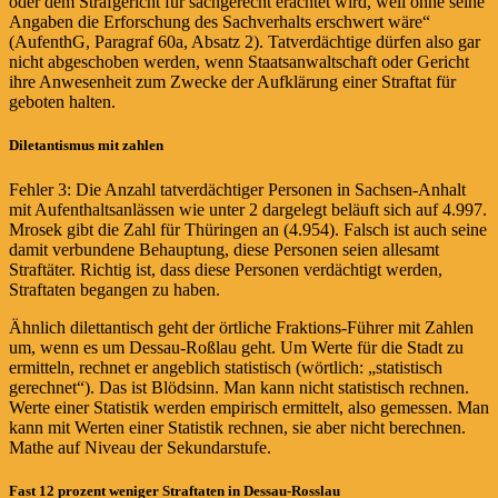
oder dem Strafgericht für sachgerecht erachtet wird, weil ohne seine
Angaben die Erforschung des Sachverhalts erschwert wäre“
(AufenthG, Paragraf 60a, Absatz 2). Tatverdächtige dürfen also gar
nicht abgeschoben werden, wenn Staatsanwaltschaft oder Gericht
ihre Anwesenheit zum Zwecke der Aufklärung einer Straftat für
geboten halten.
Diletantismus mit zahlen
Fehler 3: Die Anzahl tatverdächtiger Personen in Sachsen-Anhalt
mit Aufenthaltsanlässen wie unter 2 dargelegt beläuft sich auf 4.997.
Mrosek gibt die Zahl für Thüringen an (4.954). Falsch ist auch seine
damit verbundene Behauptung, diese Personen seien allesamt
Straftäter. Richtig ist, dass diese Personen verdächtigt werden,
Straftaten begangen zu haben.
Ähnlich dilettantisch geht der örtliche Fraktions-Führer mit Zahlen
um, wenn es um Dessau-Roßlau geht. Um Werte für die Stadt zu
ermitteln, rechnet er angeblich statistisch (wörtlich: „statistisch
gerechnet“). Das ist Blödsinn. Man kann nicht statistisch rechnen.
Werte einer Statistik werden empirisch ermittelt, also gemessen. Man
kann mit Werten einer Statistik rechnen, sie aber nicht berechnen.
Mathe auf Niveau der Sekundarstufe.
Fast 12 prozent weniger Straftaten in Dessau-Rosslau