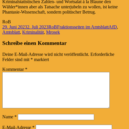
Kriminalstatistischen Zahlen- und Wortsalat à la Blaune den
Wähler*innen aber als Tatsache unterjubeln zu wollen, ist keine
Phantasie-Wissenschaft, sondern politischer Betrug.
RoB
Veröffentlicht
Autor
Kategorien
Schlagwört
29. Juni 2023
2. Juli 2023
RoB
Fraktionsseiten im Amtsblatt
AfD
,
am
Amtsblatt
,
Kriminalität
,
Mrosek
Schreibe einen Kommentar
Deine E-Mail-Adresse wird nicht veröffentlicht.
Erforderliche
Felder sind mit
*
markiert
Kommentar
*
Name
*
E-Mail-Adresse
*