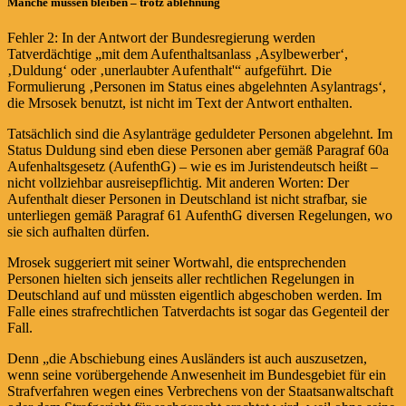
Manche müssen bleiben – trotz ablehnung
Fehler 2: In der Antwort der Bundesregierung werden
Tatverdächtige „mit dem Aufenthaltsanlass ‚Asylbewerber‘,
‚Duldung‘ oder ‚unerlaubter Aufenthalt'“ aufgeführt. Die
Formulierung ‚Personen im Status eines abgelehnten Asylantrags‘,
die Mrsosek benutzt, ist nicht im Text der Antwort enthalten.
Tatsächlich sind die Asylanträge geduldeter Personen abgelehnt. Im
Status Duldung sind eben diese Personen aber gemäß Paragraf 60a
Aufenhaltsgesetz (AufenthG) – wie es im Juristendeutsch heißt –
nicht vollziehbar ausreisepflichtig. Mit anderen Worten: Der
Aufenthalt dieser Personen in Deutschland ist nicht strafbar, sie
unterliegen gemäß Paragraf 61 AufenthG diversen Regelungen, wo
sie sich aufhalten dürfen.
Mrosek suggeriert mit seiner Wortwahl, die entsprechenden
Personen hielten sich jenseits aller rechtlichen Regelungen in
Deutschland auf und müssten eigentlich abgeschoben werden. Im
Falle eines strafrechtlichen Tatverdachts ist sogar das Gegenteil der
Fall.
Denn „die Abschiebung eines Ausländers ist auch auszusetzen,
wenn seine vorübergehende Anwesenheit im Bundesgebiet für ein
Strafverfahren wegen eines Verbrechens von der Staatsanwaltschaft