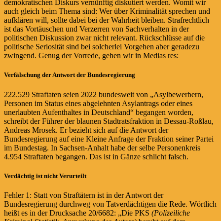
demokratischen Diskurs vernünftig diskutiert werden. Womit wir
auch gleich beim Thema sind: Wer über Kriminalität sprechen und
aufklären will, sollte dabei bei der Wahrheit bleiben. Strafrechtlich
ist das Vortäuschen und Verzerren von Sachverhalten in der
politischen Diskussion zwar nicht relevant. Rückschlüsse auf die
politische Seriosität sind bei solcherlei Vorgehen aber geradezu
zwingend. Genug der Vorrede, gehen wir in Medias res:
Verfälschung der Antwort der Bundesregierung
222.529 Straftaten seien 2022 bundesweit von „Asylbewerbern,
Personen im Status eines abgelehnten Asylantrags oder eines
unerlaubten Aufenthaltes in Deutschland“ begangen worden,
schreibt der Führer der blaunen Stadtratsfraktion in Dessau-Roßlau,
Andreas Mrosek. Er bezieht sich auf die Antwort der
Bundesregierung auf eine Kleine Anfrage der Fraktion seiner Partei
im Bundestag. In Sachsen-Anhalt habe der selbe Personenkreis
4.954 Straftaten begangen. Das ist in Gänze schlicht falsch.
Verdächtig ist nicht Verurteilt
Fehler 1: Statt von Straftätern ist in der Antwort der
Bundesregierung durchweg von Tatverdächtigen die Rede. Wörtlich
heißt es in der Drucksache 20/6682: „Die PKS
(Polizeiliche