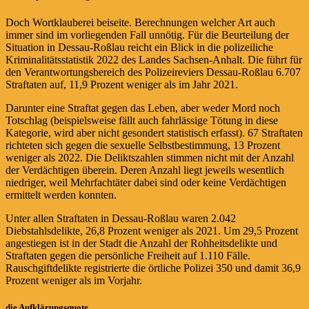
Doch Wortklauberei beiseite. Berechnungen welcher Art auch
immer sind im vorliegenden Fall unnötig. Für die Beurteilung der
Situation in Dessau-Roßlau reicht ein Blick in die polizeiliche
Kriminalitätsstatistik 2022 des Landes Sachsen-Anhalt. Die führt für
den Verantwortungsbereich des Polizeireviers Dessau-Roßlau 6.707
Straftaten auf, 11,9 Prozent weniger als im Jahr 2021.
Darunter eine Straftat gegen das Leben, aber weder Mord noch
Totschlag (beispielsweise fällt auch fahrlässige Tötung in diese
Kategorie, wird aber nicht gesondert statistisch erfasst). 67 Straftaten
richteten sich gegen die sexuelle Selbstbestimmung, 13 Prozent
weniger als 2022. Die Deliktszahlen stimmen nicht mit der Anzahl
der Verdächtigen überein. Deren Anzahl liegt jeweils wesentlich
niedriger, weil Mehrfachtäter dabei sind oder keine Verdächtigen
ermittelt werden konnten.
Unter allen Straftaten in Dessau-Roßlau waren 2.042
Diebstahlsdelikte, 26,8 Prozent weniger als 2021. Um 29,5 Prozent
angestiegen ist in der Stadt die Anzahl der Rohheitsdelikte und
Straftaten gegen die persönliche Freiheit auf 1.110 Fälle.
Rauschgiftdelikte registrierte die örtliche Polizei 350 und damit 36,9
Prozent weniger als im Vorjahr.
die Aufklärungsquote