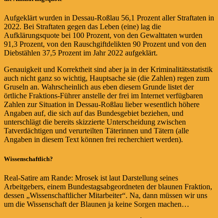
Aufgeklärt wurden in Dessau-Roßlau 56,1 Prozent aller Straftaten in
2022. Bei Straftaten gegen das Leben (eine) lag die
Aufklärungsquote bei 100 Prozent, von den Gewalttaten wurden
91,3 Prozent, von den Rauschgiftdelikten 90 Prozent und von den
Diebstählen 37,5 Prozent im Jahr 2022 aufgeklärt.
Genauigkeit und Korrektheit sind aber ja in der Kriminalitätsstatistik
auch nicht ganz so wichtig, Hauptsache sie (die Zahlen) regen zum
Gruseln an. Wahrscheinlich aus eben diesem Grunde listet der
örtliche Fraktions-Führer anstelle der frei im Internet verfügbaren
Zahlen zur Situation in Dessau-Roßlau lieber wesentlich höhere
Angaben auf, die sich auf das Bundesgebiet beziehen, und
unterschlägt die bereits skizzierte Unterscheidung zwischen
Tatverdächtigen und verurteilten Täterinnen und Tätern (alle
Angaben in diesem Text können frei recherchiert werden).
Wissenschaftlich?
Real-Satire am Rande: Mrosek ist laut Darstellung seines
Arbeitgebers, einem Bundestagsabgeordneten der blaunen Fraktion,
dessen „Wissenschaftlicher Mitarbeiter“. Na, dann müssen wir uns
um die Wissenschaft der Blaunen ja keine Sorgen machen…