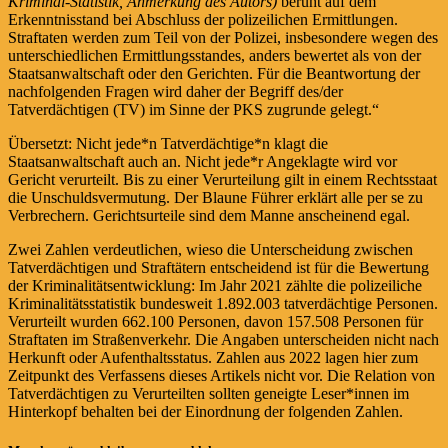
Kriminal-Statistik, Anmerkung des Autors)
beruht auf dem
Erkenntnisstand bei Abschluss der polizeilichen Ermittlungen.
Straftaten werden zum Teil von der Polizei, insbesondere wegen des
unterschiedlichen Ermittlungsstandes, anders bewertet als von der
Staatsanwaltschaft oder den Gerichten. Für die Beantwortung der
nachfolgenden Fragen wird daher der Begriff des/der
Tatverdächtigen (TV) im Sinne der PKS zugrunde gelegt.“
Übersetzt: Nicht jede*n Tatverdächtige*n klagt die
Staatsanwaltschaft auch an. Nicht jede*r Angeklagte wird vor
Gericht verurteilt. Bis zu einer Verurteilung gilt in einem Rechtsstaat
die Unschuldsvermutung. Der Blaune Führer erklärt alle per se zu
Verbrechern. Gerichtsurteile sind dem Manne anscheinend egal.
Zwei Zahlen verdeutlichen, wieso die Unterscheidung zwischen
Tatverdächtigen und Straftätern entscheidend ist für die Bewertung
der Kriminalitätsentwicklung: Im Jahr 2021 zählte die polizeiliche
Kriminalitätsstatistik bundesweit 1.892.003 tatverdächtige Personen.
Verurteilt wurden 662.100 Personen, davon 157.508 Personen für
Straftaten im Straßenverkehr. Die Angaben unterscheiden nicht nach
Herkunft oder Aufenthaltsstatus. Zahlen aus 2022 lagen hier zum
Zeitpunkt des Verfassens dieses Artikels nicht vor. Die Relation von
Tatverdächtigen zu Verurteilten sollten geneigte Leser*innen im
Hinterkopf behalten bei der Einordnung der folgenden Zahlen.