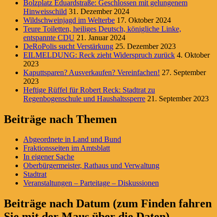
Bolzplatz Eduardstraße: Geschlossen mit gelungenem
Hinweisschild
31. Dezember 2024
Wildschweinjagd im Welterbe
17. Oktober 2024
Teure Toiletten, heiliges Deutsch, königliche Linke,
entspannte CDU
21. Januar 2024
DeRoPolis sucht Verstärkung
25. Dezember 2023
EILMELDUNG: Reck zieht Widerspruch zurück
4. Oktober
2023
Kaputtsparen? Ausverkaufen? Vereinfachen!
27. September
2023
Heftige Rüffel für Robert Reck: Stadtrat zu
Regenbogenschule und Haushaltssperre
21. September 2023
Beiträge nach Themen
Abgeordnete in Land und Bund
Fraktionsseiten im Amtsblatt
In eigener Sache
Oberbürgermeister, Rathaus und Verwaltung
Stadtrat
Veranstaltungen – Parteitage – Diskussionen
Beiträge nach Datum (zum Finden fahren
Sie mit der Maus über die Daten)