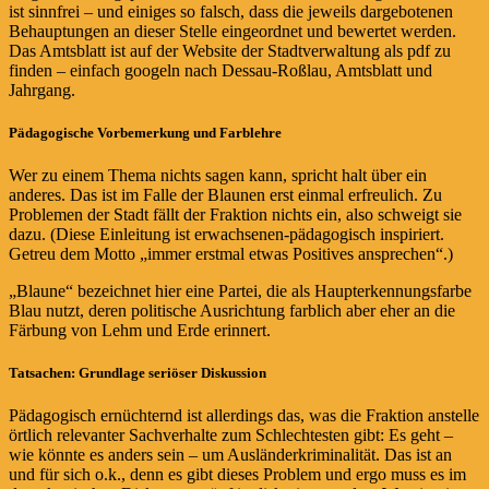
ist sinnfrei – und einiges so falsch, dass die jeweils dargebotenen
Behauptungen an dieser Stelle eingeordnet und bewertet werden.
Das Amtsblatt ist auf der Website der Stadtverwaltung als pdf zu
finden – einfach googeln nach Dessau-Roßlau, Amtsblatt und
Jahrgang.
Pädagogische Vorbemerkung und Farblehre
Wer zu einem Thema nichts sagen kann, spricht halt über ein
anderes. Das ist im Falle der Blaunen erst einmal erfreulich. Zu
Problemen der Stadt fällt der Fraktion nichts ein, also schweigt sie
dazu. (Diese Einleitung ist erwachsenen-pädagogisch inspiriert.
Getreu dem Motto „immer erstmal etwas Positives ansprechen“.)
„Blaune“ bezeichnet hier eine Partei, die als Haupterkennungsfarbe
Blau nutzt, deren politische Ausrichtung farblich aber eher an die
Färbung von Lehm und Erde erinnert.
Tatsachen: Grundlage seriöser Diskussion
Pädagogisch ernüchternd ist allerdings das, was die Fraktion anstelle
örtlich relevanter Sachverhalte zum Schlechtesten gibt: Es geht –
wie könnte es anders sein – um Ausländerkriminalität. Das ist an
und für sich o.k., denn es gibt dieses Problem und ergo muss es im