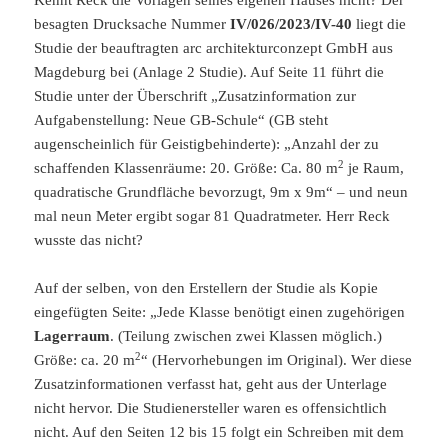
Kennt Reck die Vorlagen seines eigenen Hauses nicht? Der
besagten Drucksache Nummer
IV/026/2023/IV-40
liegt die
Studie der beauftragten arc architekturconzept GmbH aus
Magdeburg bei (Anlage 2 Studie). Auf Seite 11 führt die
Studie unter der Überschrift „Zusatzinformation zur
Aufgabenstellung: Neue GB-Schule“ (GB steht
augenscheinlich für Geistigbehinderte): „Anzahl der zu
2
schaffenden Klassenräume: 20. Größe: Ca. 80 m
je Raum,
quadratische Grundfläche bevorzugt, 9m x 9m“ – und neun
mal neun Meter ergibt sogar 81 Quadratmeter. Herr Reck
wusste das nicht?
Auf der selben, von den Erstellern der Studie als Kopie
eingefügten Seite: „Jede Klasse benötigt einen zugehörigen
Lagerraum
. (Teilung zwischen zwei Klassen möglich.)
2
Größe: ca. 20 m
“ (Hervorhebungen im Original). Wer diese
Zusatzinformationen verfasst hat, geht aus der Unterlage
nicht hervor. Die Studienersteller waren es offensichtlich
nicht. Auf den Seiten 12 bis 15 folgt ein Schreiben mit dem