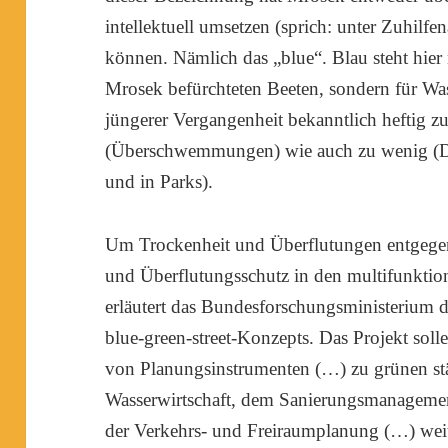
intellektuell umsetzen (sprich: unter Zuhilf
können. Nämlich das „blue“. Blau steht hie
Mrosek befürchteten Beeten, sondern für Wa
jüngerer Vergangenheit bekanntlich heftig z
(Überschwemmungen) wie auch zu wenig (Dü
und in Parks).
Um Trockenheit und Überflutungen entgegen
und Überflutungsschutz in den multifunktio
erläutert das Bundesforschungsministerium
blue-green-street-Konzepts. Das Projekt soll
von Planungsinstrumenten (…) zu grünen städ
Wasserwirtschaft, dem Sanierungsmanageme
der Verkehrs- und Freiraumplanung (…) weit